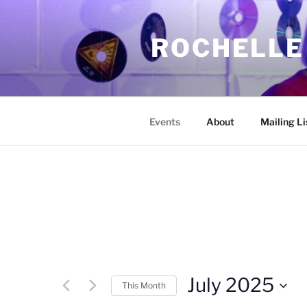
Skip
to
ROCHELLE
content
Events
About
Mailing Li
July 2025
This Month
S