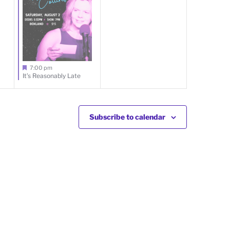
t
t
,
s
,
7:00 pm
It’s Reasonably Late
Subscribe to calendar